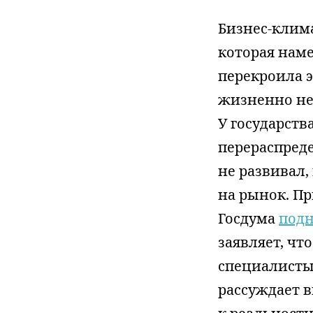
Бизнес-клим
которая наме
перекроила 
жизненно не
У государст
перераспред
не развивал,
на рынок. Пр
Госдума
под
заявляет, ч
специалисты.
рассуждает 