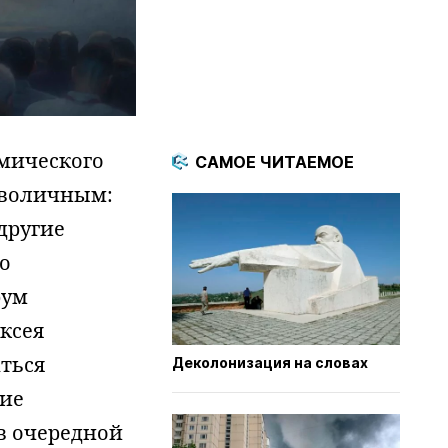
мического
САМОЕ ЧИТАЕМОЕ
мволичным:
другие
то
рум
ксея
аться
Деколонизация на словах
гие
в очередной