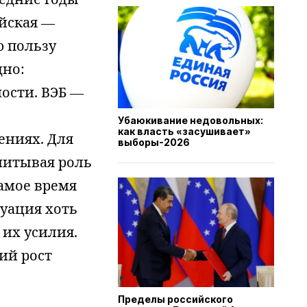
ейская —
ю пользу
дно:
ости. ВЭБ —
Убаюкивание недовольных:
как власть «засушивает»
ениях. Для
выборы-2026
читывая роль
амое время
туация хоть
 их усилия.
ий рост
Пределы российского