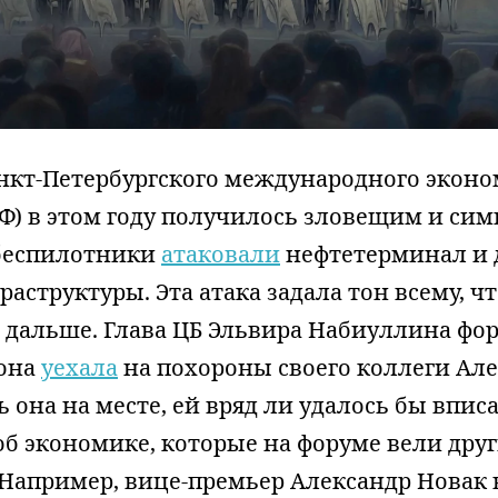
нкт-Петербургского международного эконо
Ф) в этом году получилось зловещим и си
беспилотники
атаковали
нефтетерминал и 
аструктуры. Эта атака задала тон всему, ч
 дальше. Глава ЦБ Эльвира Набиуллина фо
 она
уехала
на похороны своего коллеги Але
 она на месте, ей вряд ли удалось бы впис
об экономике, которые на форуме вели дру
 Например, вице-премьер Александр Новак 