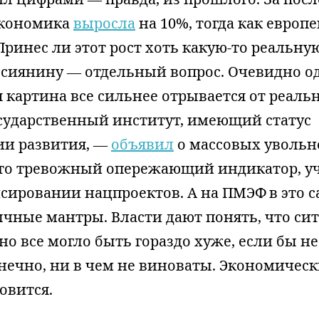
экономика
выросла
на 10%, тогда как европ
 Принес ли этот рост хоть какую-то реальну
ссиянину — отдельный вопрос. Очевидно о
картина все сильнее отрывается от реальн
сударственный институт, имеющий статус
ии развития, —
объявил
о массовых увольн
то тревожный опережающий индикатор, у
сировании нацпроектов. А на ПМЭФ в это с
чные мантры. Власти дают понять, что си
 но все могло быть гораздо хуже, если бы не
нечно, ни в чем не виноваты. Экономическ
овится.