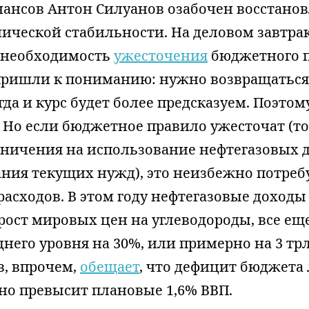
ансов Антон Силуанов озабочен восстано
ической стабильности. На деловом завтрак
 необходимость
ужесточения
бюджетного п
пришли к пониманию: нужно возвращаться
гда и курс будет более предсказуем. Поэто
. Но если бюджетное правило ужесточат (то
аничения на использование нефтегазовых 
ния текущих нужд), это неизбежно потреб
асходов. В этом году нефтегазовые доходы
рост мировых цен на углеводороды, все ещ
него уровня на 30%, или примерно на 3 тр
в, впрочем,
обещает
, что дефицит бюджета
но превысит плановые 1,6% ВВП.