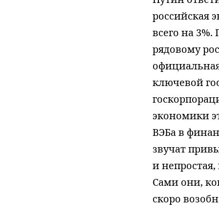
российская 
всего на 3%.
рядовому ро
официальная 
ключевой го
госкорпорац
экономики э
ВЭБа в финан
звучат привы
и непростая,
Сами они, ко
скоро возобн