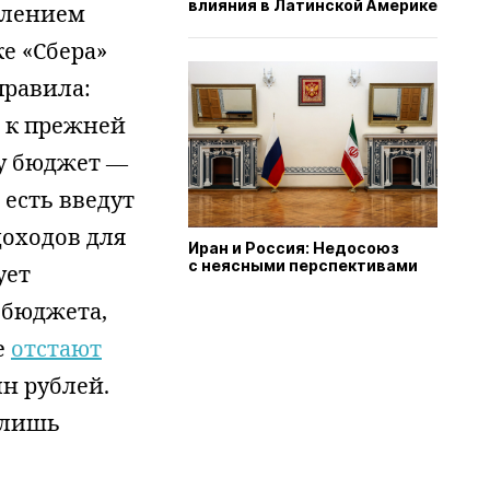
влияния в Латинской Америке
влением
е «Сбера»
равила:
 к прежней
му бюджет —
 есть введут
доходов для
Иран и Россия: Недосоюз
с неясными перспективами
ует
 бюджета,
е
отстают
лн рублей.
 лишь