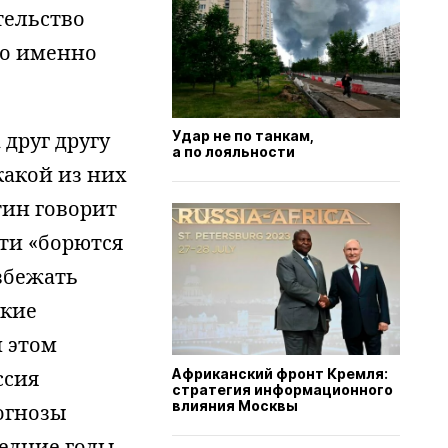
тельство
то именно
друг другу
Удар не по танкам,
а по лояльности
какой из них
тин говорит
сти «борются
збежать
екие
 этом
ссия
Африканский фронт Кремля:
стратегия информационного
влияния Москвы
огнозы
ледние годы