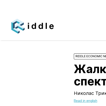
RIDDLE ECONOMIC 
Жалк
спек
Николас Трик
Read in english