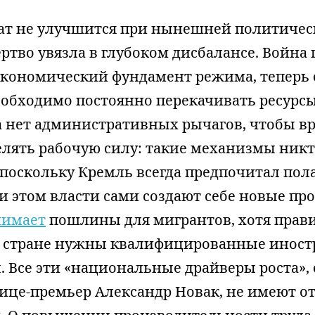
ат не улучшится при нынешней политическ
ртво увязла в глубоком дисбалансе. Война
экономический фундамент режима, теперь 
обходимо постоянно перекачивать ресурсы
ва нет административных рычагов, чтобы в
елять рабочую силу: такие механизмы ник
 поскольку Кремль всегда предпочитал пол
и этом власти сами создают себе новые пр
нимает
пошлины для мигрантов, хотя прав
то стране нужны квалифицированные инос
 Все эти «национальные драйверы роста»,
вице-премьер Александр Новак, не имеют 