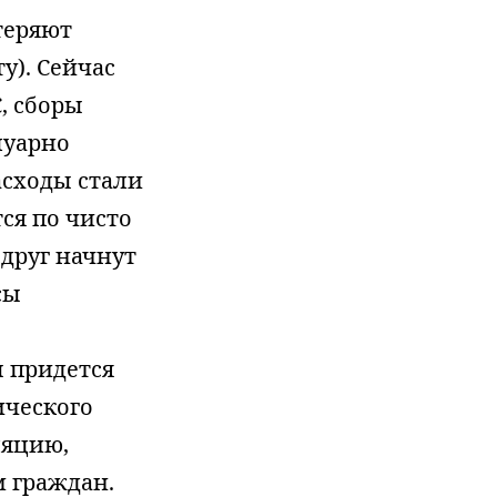
теряют
у). Сейчас
, сборы
луарно
асходы стали
ся по чисто
друг начнут
сы
ы придется
ического
ляцию,
 граждан.