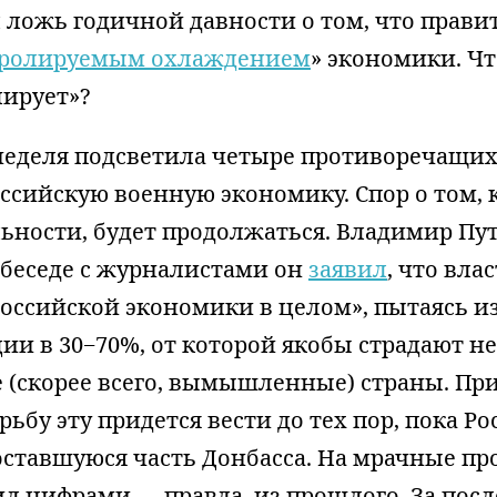
 ложь годичной давности о том, что прави
ролируемым охлаждением
» экономики. Ч
лирует»?
неделя подсветила четыре противоречащих 
оссийскую военную экономику. Спор о том, 
ьности, будет продолжаться. Владимир Пу
В беседе с журналистами он
заявил
, что вла
российской экономики в целом», пытаясь и
и в 30−70%, от которой якобы страдают н
 (скорее всего, вымышленные) страны. При
рьбу эту придется вести до тех пор, пока Ро
оставшуюся часть Донбасса. На мрачные пр
л цифрами — правда, из прошлого. За пос