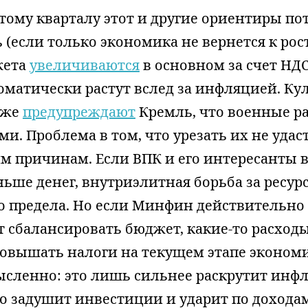
тому кварталу этот и другие ориентиры по
 (если только экономика не вернется к рост
жета
увеличиваются
в основном за счет НДС
оматически растут вслед за инфляцией. Ку
уже
предупреждают
Кремль, что военные р
. Проблема в том, что урезать их не удаст
м причинам. Если ВПК и его интересанты в
ьше денег, внутриэлитная борьба за ресур
до предела. Но если Минфин действительно
 сбалансировать бюджет, какие-то расход
Повышать налоги на текущем этапе эконом
ысленно: это лишь сильнее раскрутит инф
о задушит инвестиции и ударит по доходам