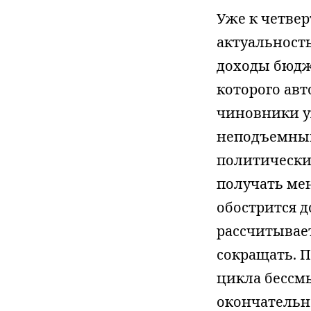
Уже к четвер
актуальность
доходы бюд
которого авт
чиновники 
неподъемными
политически
получать мен
обострится 
рассчитывает
сокращать. 
цикла бессм
окончательн