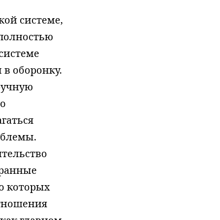
ой системе,
 полностью
системе
 в оборонку.
ручную
то
агаться
облемы.
ительство
транные
 о которых
отношения