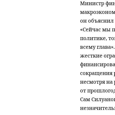
Министр фин
макроэконом
он объяснил
«Сейчас мы 
политике, то
всему глава»
жесткие огр
финансирова
сокращения р
несмотря на 
от прошлогод
Сам Силуано
незначитель