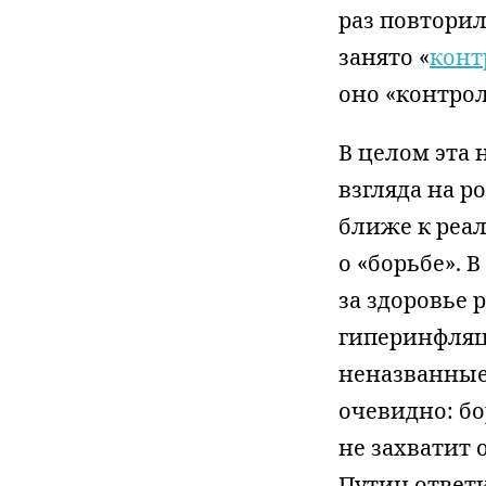
раз повторил
занято «
конт
оно «контро
В целом эта 
взгляда на р
ближе к реал
о «борьбе». 
за здоровье 
гиперинфляци
неназванные
очевидно: бо
не захватит 
Путин ответи