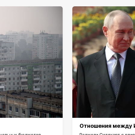
Отношения между И
ональных бюджетов
Раджоли Сиддхарт о влия