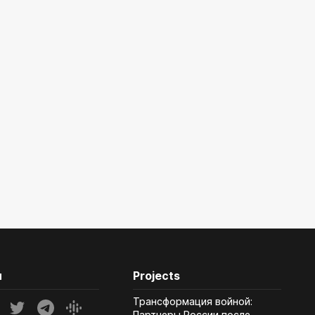
и
Projects
Трансформация войной:
Партнеры России после