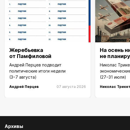
Жеребьевка
На осень н
от Памфиловой
не планир
Андрей Перцев подводит
Николас Трике
политические итоги недели
экономические
(3−7 августа)
(27−31 июля)
Андрей Перцев
07 августа 2026
Николас Трике
Архивы