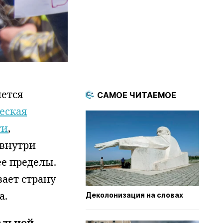
нется
САМОЕ ЧИТАЕМОЕ
еская
ти
,
 внутри
ее пределы.
ает страну
а.
Деколонизация на словах
альной