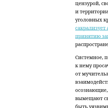
цензурой, св
и территори
уголовных к
сакрализует
принятию за
распростран
Системное, 
к нему проса
от мучитель
взаимодейств
осознающие,
вымещают св
быть уязвим