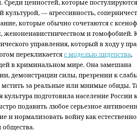
. Среди ценностей, которые постулируются
 культурой, — агрессивность, соперничес
ание, которые обычно сочетаются с ксеноф
 женоненавистничеством и гомофобией. К
ического управления, который в ходу у пр
ногом перекликается
с моделью лидерства
,
ей в криминальном мире. Она замешана
нии, демонстрации силы, презрении к слаб
и мстить за реальные или мнимые обиды. Т
 культура подготовила население России к
ыстро подавить любое серьезное антивоен
ие и нормализовать войну как естественно
и общества.