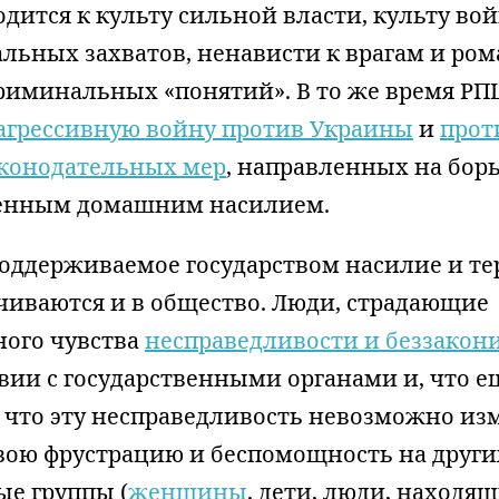
одится к культу сильной власти, культу во
альных захватов, ненависти к врагам и ро
риминальных «понятий». В то же время РП
 агрессивную войну против Украины
и
прот
конодательных мер
, направленных на бор
енным домашним насилием.
поддерживаемое государством насилие и т
чиваются и в общество. Люди, страдающие
ного чувства
несправедливости и беззакон
ии с государственными органами и, что е
 что эту несправедливость невозможно изм
ою фрустрацию и беспомощность на других
ые группы (
женщины
, дети, люди, находя