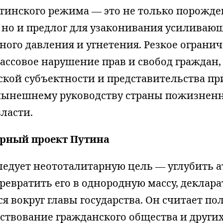
утинского режима — это не только порожд
 но и предлог для узаконивания усиливаю
ного давления и угнетения. Резкое ограни
массовое нарушение прав и свобод граждан
ской субъектности и представительства п
нынешнему руководству страны пожизнен
ласти.
рный проект Путина
ледует неототалитарную цель — углубить 
ревратить его в однородную массу, деклар
 вокруг главы государства. Он считает п
ствование гражданского общества и други