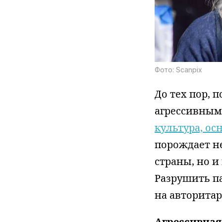
Фото: Scanpix
До тех пор, 
агрессивным
культура, ос
порождает не
страны, но и
Разрушить п
на авторитар
Агрессивная