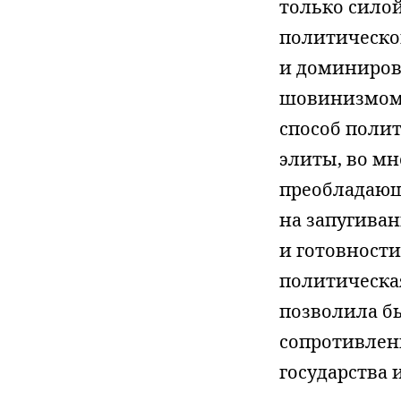
только силой
политической
и доминиров
шовинизмом,
способ полит
элиты, во м
преобладающ
на запугива
и готовност
политическая
позволила б
сопротивлен
государства 