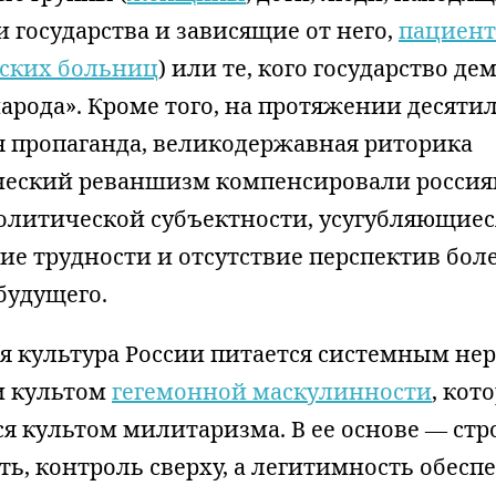
 государства и зависящие от него,
пациен
ских больниц
) или те, кого государство д
народа». Кроме того, на протяжении десяти
я пропаганда, великодержавная риторика
ческий реваншизм компенсировали росси
политической субъектности, усугубляющиес
е трудности и отсутствие перспектив бол
будущего.
я культура России питается системным нер
и культом
гегемонной маскулинности
, кот
я культом милитаризма. В ее основе — стр
ь, контроль сверху, а легитимность обесп