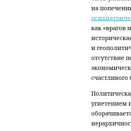
на попечении
психиатриче
как «врагов 
историческа
и геополити
отсутствие 
экономически
счастливого 
Политическа
угнетением 
оборачиваетс
иерархичност