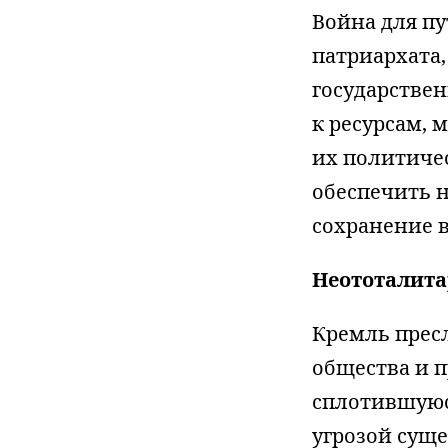
Война для п
патриархата,
государствен
к ресурсам, 
их политиче
обеспечить 
сохранение в
Неототалита
Кремль прес
общества и п
сплотившуюся
угрозой суще