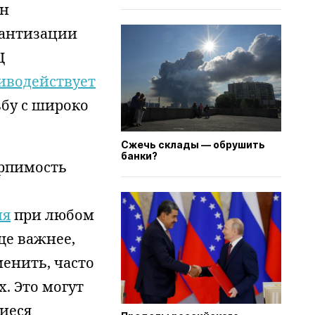
йн
мантизации
Ц
иводействует
ьбу с широко
Сжечь склады — обрушить
банки?
ерпимость
ия
при любом
ще важнее,
енить, часто
. Это могут
щиеся