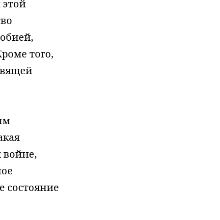
 этой
тво
обией,
роме того,
авящей
ым
акая
 войне,
ное
е состояние