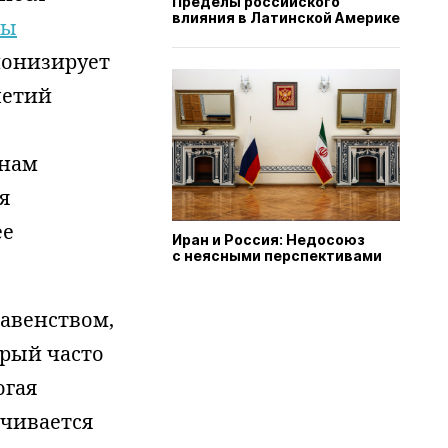
Пределы российского
влияния в Латинской Америке
ты
емонизирует
летий
янам
я
ее
Иран и Россия: Недосоюз
с неясными перспективами
авенством,
орый часто
огая
ечивается