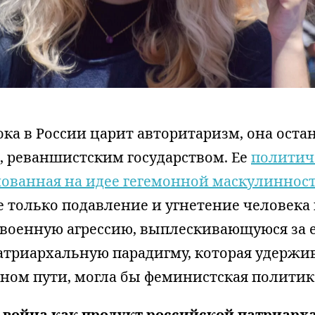
пока в России царит авторитаризм, она оста
, реваншистским государством. Ее
политич
нованная на идее гегемонной маскулиннос
 только подавление и угнетение человека
 военную агрессию, выплескивающуюся за 
атриархальную парадигму, которая удержив
ном пути, могла бы феминистская политик
 война как продукт российской патриарх