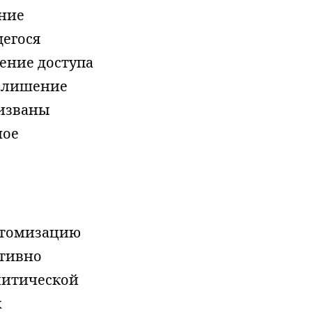
ение
щегося
чение доступа
, лишение
ризваны
ное
атомизацию
ативно
олитической
х