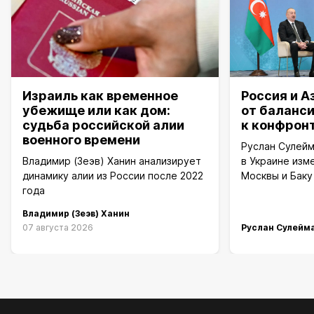
Израиль как временное
Россия и 
убежище или как дом:
от баланс
судьба российской алии
к конфрон
военного времени
Руслан Сулейм
Владимир (Зеэв) Ханин анализирует
в Украине изм
динамику алии из России после 2022
Москвы и Баку
года
Владимир (Зеэв) Ханин
07 августа 2026
Руслан Сулейм