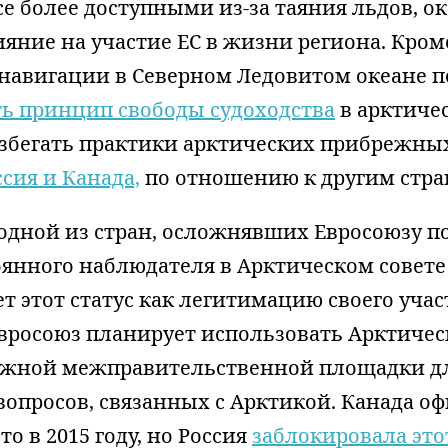
се более доступными из-за таяния льдов, о
яние на участие ЕС в жизни региона. Кроме
навигации в Северном Ледовитом океане п
ь принцип свободы судоходства
в арктиче
збегать практики арктических прибрежных
ссия и Канада,
по отношению к другим стра
одной из стран, осложнявших Евросоюзу п
оянного наблюдателя в Арктическом совете
т этот статус как легитимацию своего учас
Евросоюз планирует использовать Арктичес
важной межправительственной площадки д
вопросов, связанных с Арктикой. Канада о
то в 2015 году, но Россия
заблокировала это