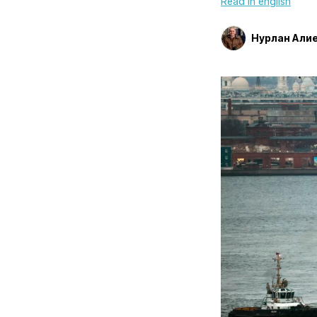
Read in english
Нурлан Али