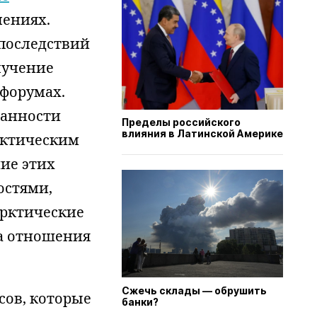
лениях.
 последствий
лучение
форумах.
занности
Пределы российского
влияния в Латинской Америке
рктическим
ие этих
остями,
арктические
да отношения
Сжечь склады — обрушить
сов, которые
банки?