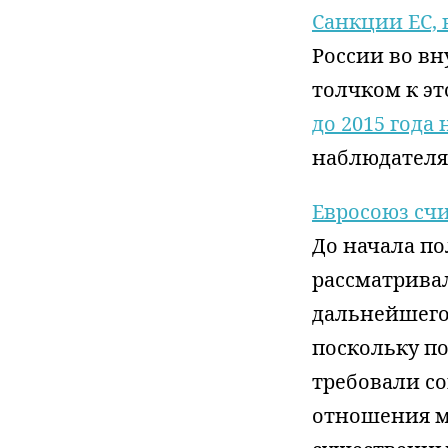
Санкции ЕС, 
России во в
толчком к э
до 2015 года
наблюдателя 
Евросоюз сч
До начала п
рассматривал
дальнейшего 
поскольку п
требовали со
отношения ме