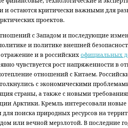
е финансовые, технологические и эксперт
и и остаются критически важными для раз
рктических проектов.
тношений с Западом и последующие изме
политике и политике внешней безопаснос
 отражение и в российских
официальных д
 явно чувствуется рост напряженности в 
 потепление отношений с Китаем. Российск
толкнулись с экономическими проблемами
яция страны, а также с новыми требовани
ции Арктики. Кремль интересовали новые
для поиска природных ресурсов на террит
дом или вечной мерзлотой. В последние г