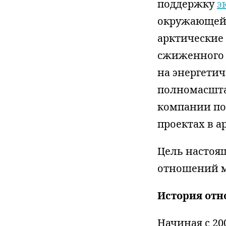
поддержку
э
окружающей 
арктические 
сжиженного 
на энергетич
полномасшта
компании по
проектах в а
Цель настоя
отношений м
История от
Начиная с 200