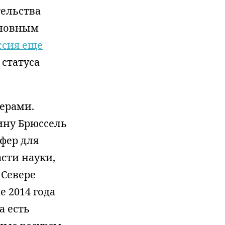
ельства
сновным
ссия еще
 статуса
ерами.
ину Брюссель
фер для
сти науки,
 Севере
е 2014 года
а есть