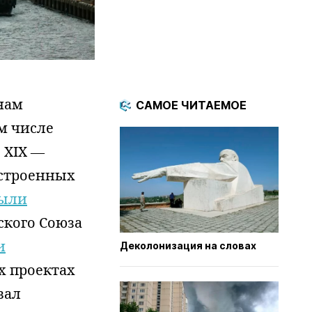
нам
САМОЕ ЧИТАЕМОЕ
м числе
 XIX —
остроенных
ыли
ского Союза
и
Деколонизация на словах
х проектах
вал