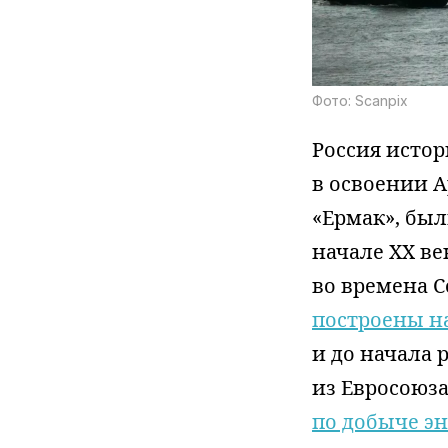
Фото: Scanpix
Россия исто
в освоении А
«Ермак», был
начале XX в
во времена С
построены н
и до начала 
из Евросоюз
по добыче эн