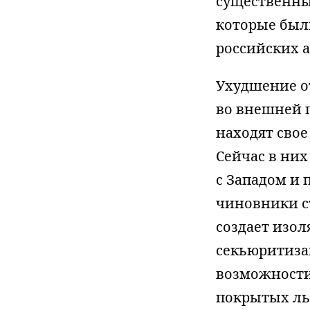
существенны
которые был
российских а
Ухудшение о
во внешней 
находят свое
Сейчас в них
с Западом и
чиновники с
создает изол
секьюритиза
возможности 
покрытых ль