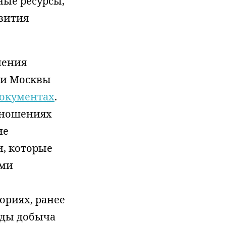
ные ресурсы,
вития
нения
ти Москвы
окументах
.
отношениях
ие
, которые
ями
ориях, ранее
оды добыча