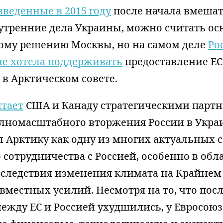
введенные в 2015 году
после начала вмешат
нутренние дела Украины, можно считать о
тому решению Москвы, но на самом деле
Ро
 не хотела поддерживать
предоставление ЕС
в Арктическом совете.
итает
США и Канаду стратегическими партн
олномасштабного вторжения России в Укра
 Арктику как одну из многих актуальных с
сотрудничества с Россией, особенно в обла
оследствия изменения климата на Крайнем
вместных усилий. Несмотря на то, что посл
жду ЕС и Россией ухудшились, у Евросоюз