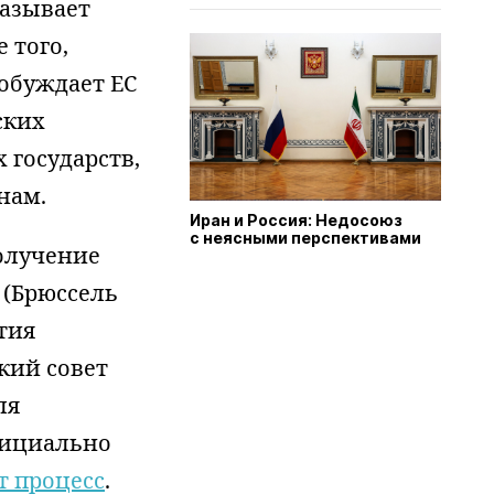
казывает
 того,
обуждает ЕС
ских
 государств,
нам.
Иран и Россия: Недосоюз
с неясными перспективами
олучение
 (Брюссель
тия
кий совет
ля
фициально
т процесс
.