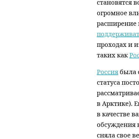
становятся в
огромное вли
расширение 
поддерживат
проходах и и
таких как
Ро
Россия
была 
статуса пост
рассматривае
в Арктике). 
в качестве 
обсуждения 
сняла свое ве