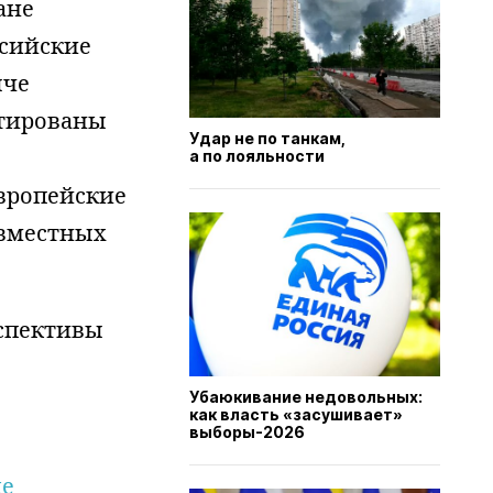
ане
ссийские
ыче
нтированы
Удар не по танкам,
а по лояльности
вропейские
овместных
рспективы
Убаюкивание недовольных:
как власть «засушивает»
выборы-2026
ле