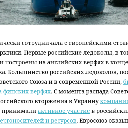
рически сотрудничала с европейскими стра
рктики. Первые российские ледоколы, в то
и построены на английских верфях в конце
ека. Большинство российских ледоколов, п
оветского Союза и в современной России,
б
а финских верфях
. С момента распада Совет
российского вторжения в Украину
компани
а принимали
активное участие
в российски
ергоносителей и ресурсов
. Евросоюз оказы