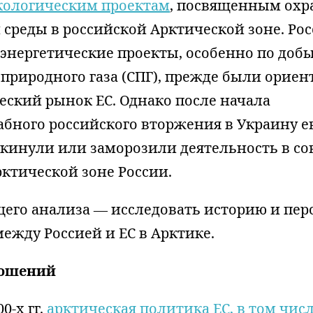
кологическим проектам
, посвященным охр
среды в российской Арктической зоне. Ро
энергетические проекты, особенно по доб
природного газа (СПГ), прежде были орие
еский рынок ЕС. Однако после начала
бного российского вторжения в Украину е
кинули или заморозили деятельность в с
рктической зоне России.
щего анализа — исследовать историю и пе
ежду Россией и ЕС в Арктике.
ношений
0-х гг.
арктическая политика ЕС, в том чис