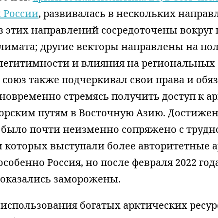
 России
, развивалась в нескольких направ
з этих направлений сосредоточены вокруг
лимата; другие векторы направлены на по
легитимности и влияния на региональных 
 союз также подчеркивал свои права и обя
дновременно стремясь получить доступ к а
морским путям в Восточную Азию. Достижен
С было почти неизменно сопряжено с трудн
 которых выступали более авторитетные 
 особенно Россия, но после февраля 2022 го
оказались заморожены.
использования богатых арктических ресур