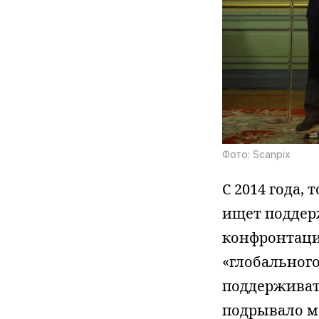
Фото: Scanpix
С 2014 года,
ищет поддер
конфронтации
«глобального
поддерживат
подрывало м