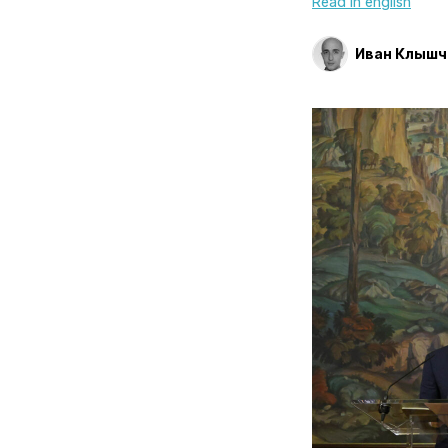
Read in english
Иван Клышч