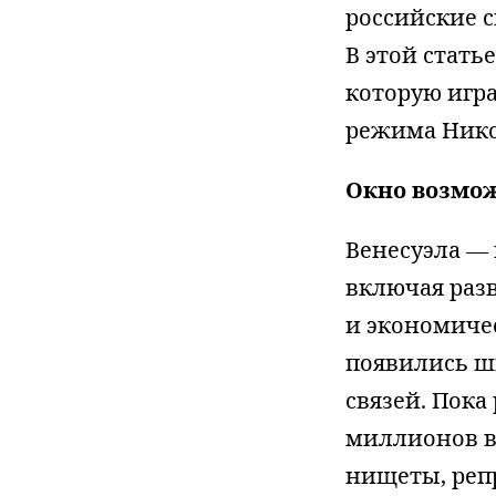
российские 
В этой стать
которую игра
режима Нико
Окно возмож
Венесуэла —
включая разв
и экономичес
появились ш
связей. Пока
миллионов ве
нищеты, реп