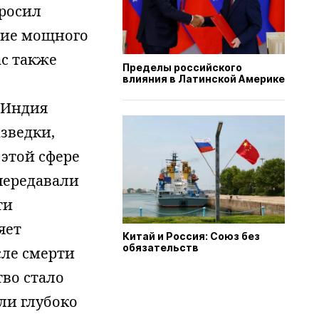
росил
ание мощного
с также
Пределы российского
влияния в Латинской Америке
, Индия
азведки,
этой сфере
 передавали
ти
яет
Китай и Россия: Cоюз без
обязательств
сле смерти
тво стало
ли глубоко