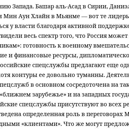
ю Запада. Башар аль-Асад в Сирии, Даниэ
и Мин Аун Хлайн в Мьянме — вот те лидер
ься у власти благодаря активной поддержк
видели весь спектр того, что Россия може
икам»: готовность к военному вмешательс
ие и финансовые ресурсы, дипломатическо
 российские спецслужбы предлагают еще од
хотя контуры ее довольно туманны. Деятел
пецслужб в основном сосредоточена на та
«ближнем зарубежье» и на западных госуда
ийские спецслужбы присутствуют во всех р
тведена определенная роль в переговорах 
дными «клиентами». Что же могут предло