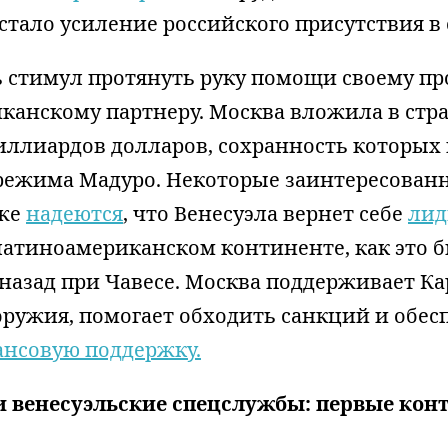
стало усиление российского присутствия в 
ть стимул протянуть руку помощи своему п
канскому партнеру. Москва вложила в стр
иллиардов долларов, сохранность которых 
ежима Мадуро. Некоторые заинтересован
кже
надеются
, что Венесуэла вернет себе
ли
латиноамериканском континенте, как это 
назад при Чавесе. Москва поддерживает Ка
оружия, помогает обходить санкций и обес
нсовую поддержку.
и венесуэльские спецслужбы: первые кон