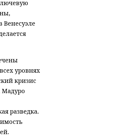
 ключевую
ны,
в Венесуэле
 делается
лечены
 всех уровнях
ский кризис
а Мадуро
ая разведка.
симость
ей.