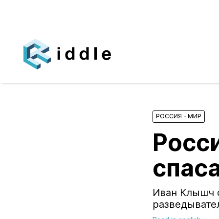
РОССИЯ - МИР
Росс
спас
Иван Клышч 
разведывате