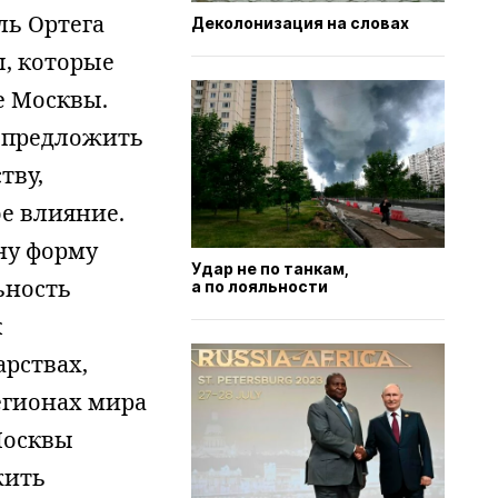
ль Ортега
Деколонизация на словах
ы, которые
е Москвы.
т предложить
тву,
е влияние.
ну форму
Удар не по танкам,
ьность
а по лояльности
к
рствах,
егионах мира
Москвы
жить