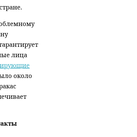
стране.
роблемному
ану
гарантирует
ные лица
дирующие
было около
ракас
печивает
такты