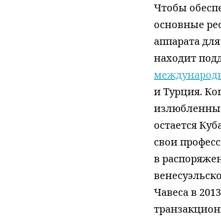
Чтобы обесп
основные рес
аппарата дл
находит подд
международ
и Турция. Ко
излюбленным
остается Куб
свои профес
в распоряжен
венесуэльско
Чавеса в 201
транзакционн