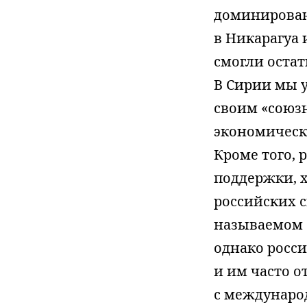
доминировани
в Никарагуа 
смогли остат
В Сирии мы у
своим «союзн
экономическ
Кроме того,
поддержки, 
российских с
называемом 
однако росс
и им часто о
с междунаро