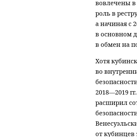
вовлечены в
роль в рест
а начиная с 
в основном 
в обмен на п
Хотя кубинс
во внутренни
безопасност
2018—2019 гг
расширил сот
безопасности
Венесуэльск
от кубинцев 