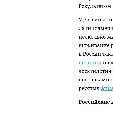
Результатом 
У России ес
латиноамери
несколько м
выживание р
в России та
позиции
на 
десятилетия 
поставками 
режиму
фина
Р
оссийские 