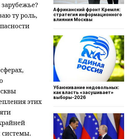
 зарубежье?
Африканский фронт Кремля:
аю ту роль,
стратегия информационного
влияния Москвы
опасности
сферах,
о
Убаюкивание недовольных:
осквы
как власть «засушивает»
выборы-2026
епления этих
пяти
 крайней
 системы.