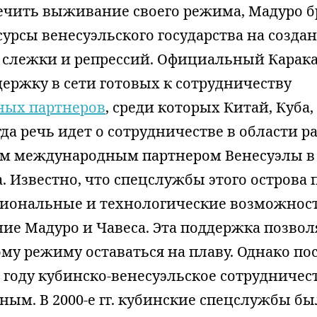
ечить выживание своего режима, Мадуро б
урсы венесуэльского государства на созд
я слежки и репрессий. Официальный Карака
ержку в сети готовых к сотрудничеству
ных партнеров
, среди которых Китай, Куба
гда речь идет о сотрудничестве в области р
 международным партнером Венесуэлы в 
а. Известно, что спецслужбы этого острова
сиональные и технологические возможнос
ие Мадуро и Чавеса. Эта поддержка позвол
му режиму оставаться на плаву. Однако по
3 году кубинско-венесуэльское сотрудничес
ым. В 2000-е гг. кубинские спецслужбы бы