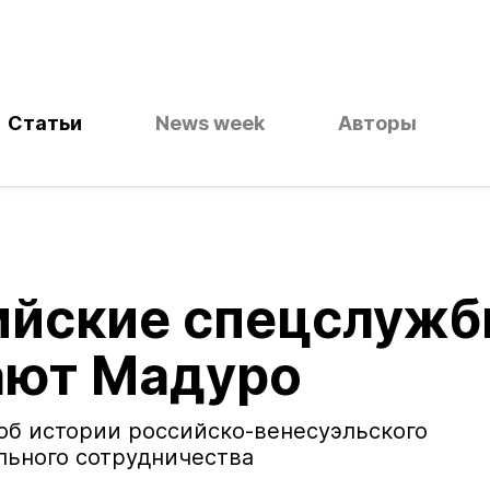
Статьи
News week
Авторы
ийские спецслуж
ают Мадуро
об истории российско-венесуэльского
льного сотрудничества