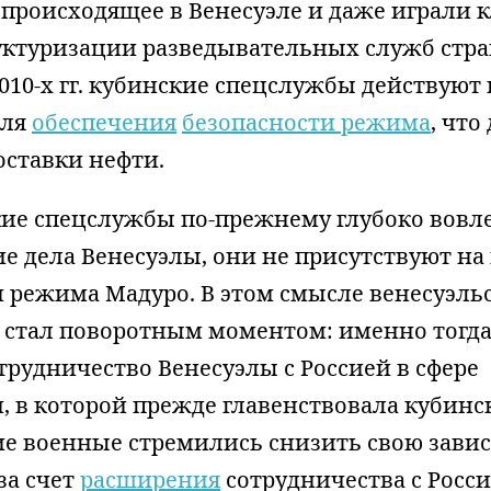
 происходящее в Венесуэле и даже играли
руктуризации разведывательных служб стра
2010-х гг. кубинские спецслужбы действуют 
для
обеспечения
безопасности режима
, что
оставки нефти.
кие спецслужбы по-прежнему глубоко вов
е дела Венесуэлы, они не присутствуют на
и режима Мадуро. В этом смысле венесуэль
. стал поворотным моментом: именно тогд
рудничество Венесуэлы с Россией в сфере
, в которой прежде главенствовала кубинск
ие военные стремились снизить свою зави
за счет
расширения
сотрудничества с Росси