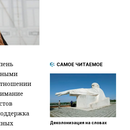
епень
САМОЕ ЧИТАЕМОЕ
ичными
 отношении
нимание
стов
поддержка
енных
Деколонизация на словах