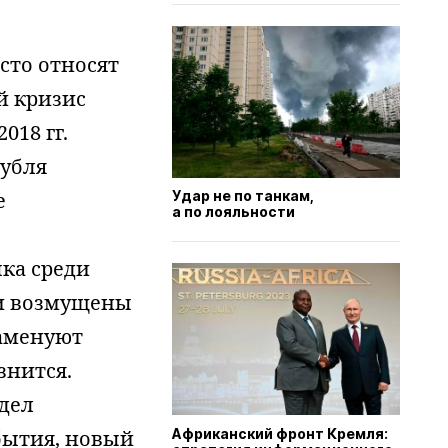
сто относят
й кризис
018 гг.
рубля
е
Удар не по танкам,
а по лояльности
ыка среди
ли возмущены
наменуют
знится.
дел
бытия, новый
Африканский фронт Кремля: