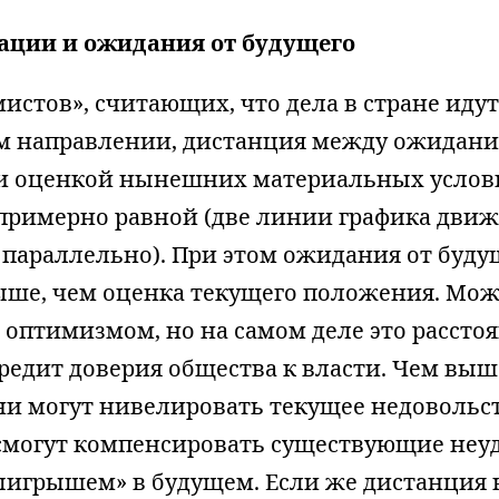
ации и ожидания от будущего
истов», считающих, что дела в стране идут
м направлении, дистанция между ожидан
 и оценкой нынешних материальных усло
 примерно равной (две линии графика движ
 параллельно). При этом ожидания от буду
ыше, чем оценка текущего положения. Мож
оптимизмом, но на самом деле это рассто
редит доверия общества к власти. Чем вы
ни могут нивелировать текущее недовольс
 смогут компенсировать существующие неу
игрышем» в будущем. Если же дистанция 