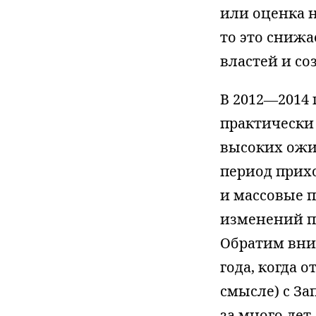
или оценка 
то это сниж
властей и со
В 2012—2014 
практически 
высоких ожид
период прих
и массовые 
изменений п
Обратим вни
года, когда
смысле) с З
за много лет