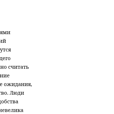
иями
вий
утся
щего
но считать
яние
ше ожидания,
тво. Люди
добства
невелика