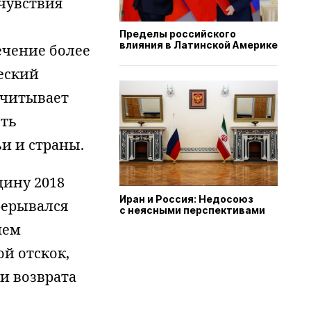
чувствия
Пределы российского
влияния в Латинской Америке
ечение более
еский
учитывает
сть
и и страны.
дину 2018
Иран и Россия: Недосоюз
рерывался
с неясными перспективами
чем
й отскок,
и возврата