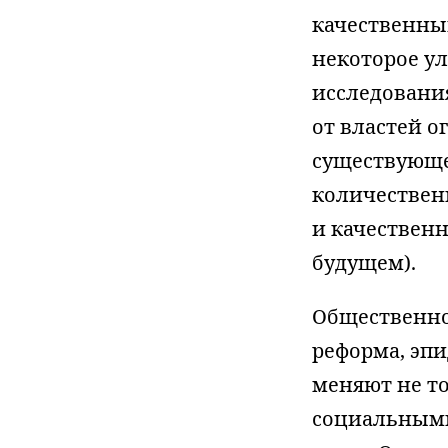
качественны
некоторое у
исследовани
от властей 
существующег
количествен
и качествен
будущем).
Общественно
реформа, эп
меняют не то
социальными