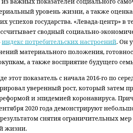
м из важных показателей социального само
териальный уровень жизни, а также оценка
х успехов государства. «Левада-центр» в т
рассчитывает сводный социально-экономич
—
индекс потребительских настроений
. Он 
нений материального положения, готовно
купкам, а также восприятие будущего семь
де этот показатель с начала 2016-го по сере
трировал уверенный рост, который затем п
реформой и эпидемией коронавируса. При
ентября 2020 года демонстрируют небольшо
 результатом снятия ограничительных мер 
й жизни.