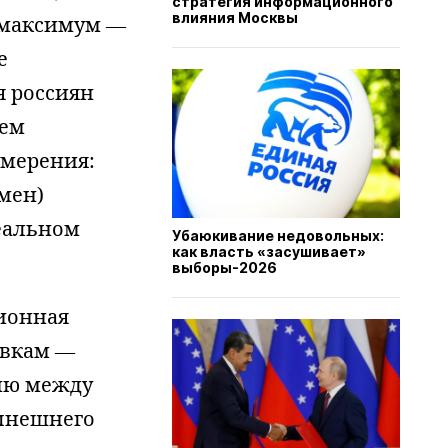
стратегия информационного
влияния Москвы
 максимум —
е
я россиян
ием
змерения:
мен)
еальном
Убаюкивание недовольных:
как власть «засушивает»
выборы-2026
ионная
авкам —
цию между
ынешнего