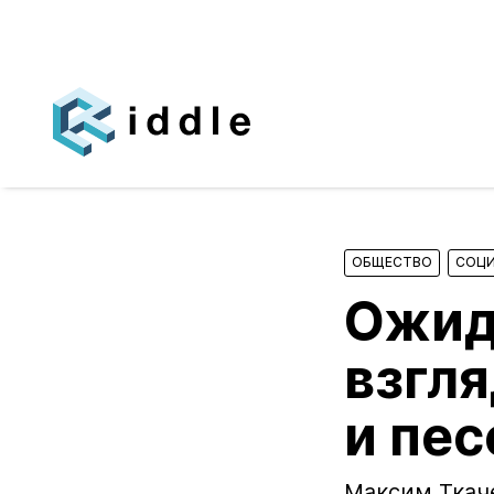
ОБЩЕСТВО
СОЦ
Ожид
взгл
и пе
Максим Ткач