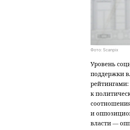
Фото: Scanpix
Уровень соц
поддержки в
рейтингами:
к политичес
соотношения
и оппозицио
власти — опп