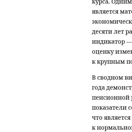
курса. Одни
является ма
экономически
десяти лет 
индикатор 
оценку изме
к крупным по
В сводном ви
года демонс
пенсионной 
показатели с
что является
к нормально