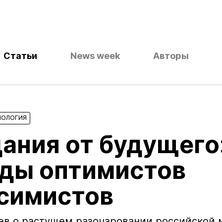
Статьи
News week
Авторы
ИОЛОГИЯ
ания от будущего
яды оптимистов
ссимистов
ев о растущем разочаровании российской