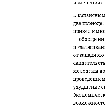
изменениях 
К кризисным
два периода:
привел к мно
— обострение
и «затягиван
от западного
свидетельств
молодежи до
проведением
ухудшение си
Экономическ
возможносте