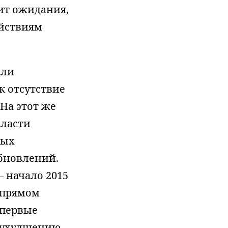
ит ожидания,
ействиям
ыли
к отсутствие
На этот же
власти
ных
обновлений.
 начало 2015
 прямом
впервые
у ухудшению