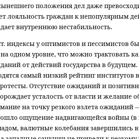
нынешнего положения дел даже превосход
ает лояльность граждан к непопулярным д
здает внутреннюю нестабильность.
гг. индексы у оптимистов и пессимистов б
на одном уровне, что можно трактовать ка
аний от действий государства в будущем. 
одятся самый низкий рейтинг институтов 
протесты. Отсутствие ожиданий и позитив
орождает усталость от власти и желание 
мание на точку резкого взлета ожиданий —
 отошло ощущение надвигающейся войны (в
ападом, валютные колебания завершились 
, а западные санкции не привели к резком