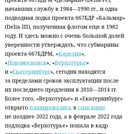
начавших службу в 1984—1990 гг., и одна
подводная лодка проекта 667БДР «Кальмар»
(Delta-III), полученная флотом еще в 1982
году. И здесь можно с очень большой долей
уверенности утверждать, что субмарины
проекта 667БДРМ, «
Карелия
»,
«
Новомосковск
», «
Верхотурье
»
и «
Екатеринбург
», сегодня находятся
за пределами сроков эксплуатации после
их последнего продления в 2010—2014 гг.
Более того, «Верхотурье» и «Екатеринбург»
открыто
планировались
к
списанию
не позднее 2022 года, а в феврале 2022 года
подлодка «Верхотурье» попала в кадр