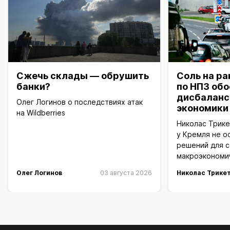
Сжечь склады — обрушить
Соль на ра
банки?
по НПЗ об
дисбаланс
Олег Логинов о последствиях атак
экономики
на Wildberries
Николас Трике
у Кремля не о
решений для 
макроэкономи
Олег Логинов
03 августа 2026
Николас Трике