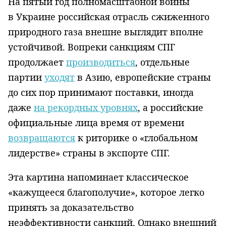
На пятый год полномасштабной войны
в Украине российская отрасль сжиженного
природного газа внешне выглядит вполне
устойчивой. Вопреки санкциям СПГ
продолжает
производиться
, отдельные
партии
уходят
в Азию, европейские страны
до сих пор принимают поставки, иногда
даже
на рекордных уровнях
, а российские
официальные лица время от времени
возвращаются
к риторике о «глобальном
лидерстве» страны в экспорте СПГ.
Эта картина напоминает классическое
«кажущееся благополучие», которое легко
принять за доказательство
неэффективности санкций. Однако внешний