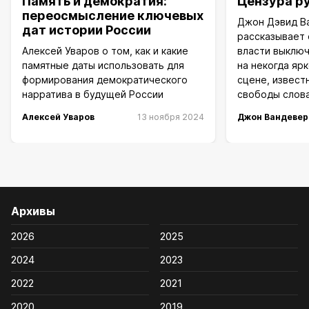
Память и демократия:
Цензура ру
переосмысление ключевых
Джон Дэвид В
дат истории России
рассказывает 
Алексей Уваров о том, как и какие
власти выклю
памятные даты использовать для
на некогда яр
формирования демократического
сцене, извест
нарратива в будущей России
свободы слов
Алексей Уваров
13 ноября 2024
Джон Вандевер
Архивы
2026
2025
2024
2023
2022
2021
2020
2019