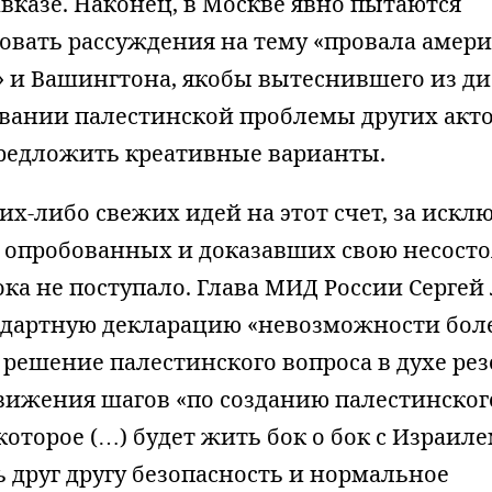
вказе. Наконец, в Москве явно пытаются
овать рассуждения на тему «провала амер
 и Вашингтона, якобы вытеснившего из ди
овании палестинской проблемы других акто
редложить креативные варианты.
их-либо свежих идей на этот счет, за иск
 опробованных и доказавших свою несосто
ка не поступало. Глава МИД России Сергей
дартную декларацию «невозможности бол
 решение палестинского вопроса в духе р
вижения шагов «по созданию палестинског
 которое (…) будет жить бок о бок с Израиле
 друг другу безопасность и нормальное