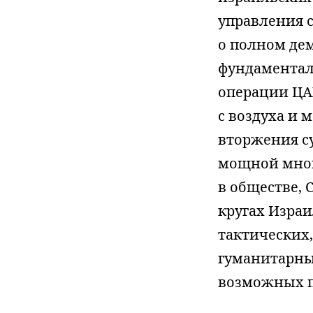
управления с
о полном де
фундаментал
операции ЦАХ
с воздуха и 
вторжения с
мощной мног
в обществе, 
кругах Изра
тактических
гуманитарны
возможных п