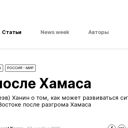
Статьи
News week
Авторы
А
РОССИЯ - МИР
после Хамаса
эв) Ханин о том, как может развиваться си
Востоке после разгрома Хамаса