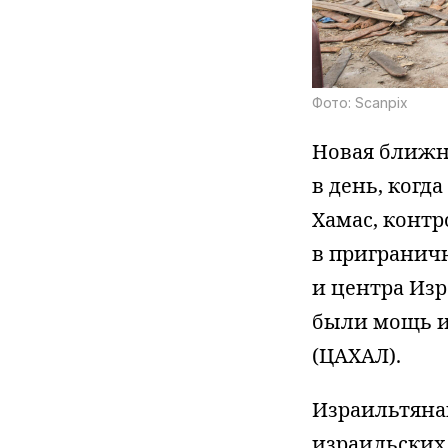
Фото: Scanpix
Новая ближне
в день, когд
Хамас, контр
в приграничн
и центра Из
были мощь и
(ЦАХАЛ).
Израильтяна
израильских 