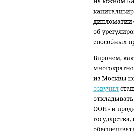
на южном Ка
капитализир
дипломатии»
об урегулир
способных п
Впрочем, как
многократно
из Москвы по
озвучил
стан
откладывать
ООН» и прод
государства,
обеспечивать