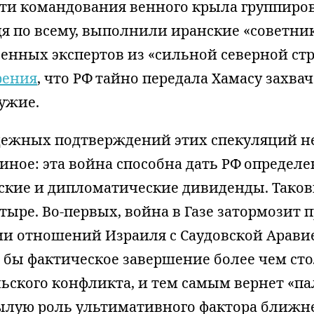
ти командования венного крыла группиров
я по всему, выполнили иранские «советник
енных экспертов из «сильной северной стр
рения
, что РФ тайно передала Хамасу захва
ужие.
дежных подтверждений этих спекуляций не
иное: эта война способна дать РФ определ
ские и дипломатические дивиденды. Таков
ыре. Во-первых, война в Газе затормозит 
и отношений Израиля с Саудовской Аравие
 бы фактическое завершение более чем сто
ьского конфликта, и тем самым вернет «п
ылую роль ультимативного фактора ближн