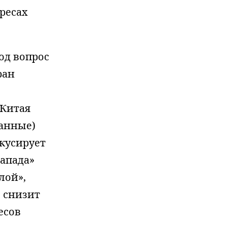
ресах
од вопрос
ран
 Китая
ванные)
окусирует
апада»
лой»,
, снизит
есов