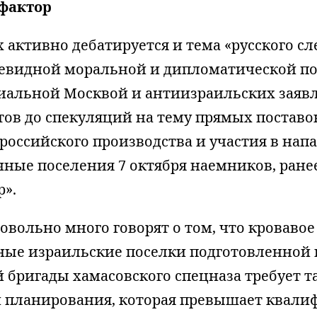
фактор
 активно дебатируется и тема «русского сл
чевидной моральной и дипломатической п
иальной Москвой и антиизраильских заяв
ов до спекуляций на тему прямых поставо
российского производства и участия в нап
чные поселения 7 октября наемников, ран
р».
довольно много говорят о том, что кроваво
ные израильские поселки подготовленной
бригады хамасовского спецназа требует т
и планирования, которая превышает квал