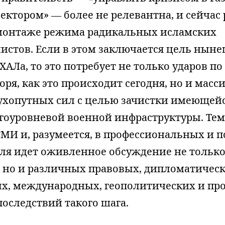
ектором» — более не релевантна, и сейчас 
монтаже режима радикальных исламских
истов. Если в этом заключается цель нын
АЛа, то это потребует не только ударов по
моря, как это происходит сегодня, но и мас
ухопутных сил с целью зачистки имеющейс
оуровневой военной инфраструктуры. Те
СМИ и, разумеется, в профессиональных и 
иля идет оживленное обсуждение не только
, но и различных правовых, дипломатичес
х, международных, геополитических и пр
оследствий такого шага.