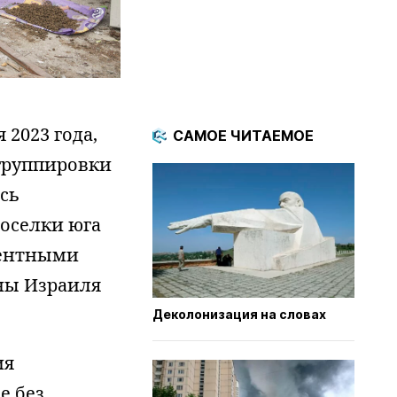
2023 года,
САМОЕ ЧИТАЕМОЕ
 группировки
ись
поселки юга
дентными
ны Израиля
Деколонизация на словах
ия
е без