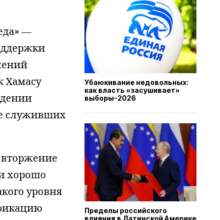
еда» —
оддержки
лений
к Хамасу
Убаюкивание недовольных:
как власть «засушивает»
адении
выборы-2026
ее служивших
е вторжение
 и хорошо
акого уровня
ификацию
Пределы российского
влияния в Латинской Америке