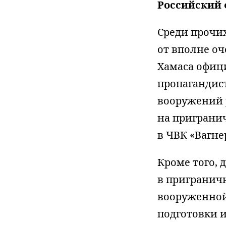
Российский 
Среди прочих
от вполне о
Хамаса офиц
пропагандист
вооружений 
на приграни
в ЧВК «Вагне
Кроме того, 
в пригранич
вооруженной 
подготовки 