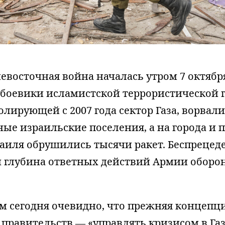
восточная война началась утром 7 октября 
а боевики исламистской террористической
олирующей с 2007 года сектор Газа, ворвал
ые израильские поселения, а на города и 
раиля обрушились тысячи ракет. Беспреце
 глубина ответных действий Армии оборо
м сегодня очевидно, что прежняя концепц
правительств — «управлять кризисом в Газ