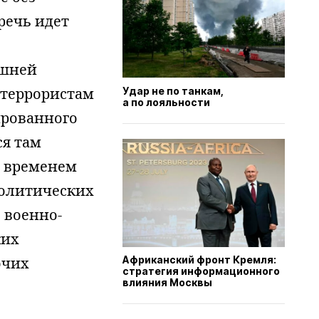
речь идет
ешней
 террористам
Удар не по танкам,
а по лояльности
сированного
я там
м временем
политических
 военно-
ких
очих
Африканский фронт Кремля:
стратегия информационного
влияния Москвы