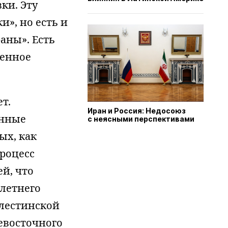
ки. Эту
и», но есть и
аны». Есть
ченное
т.
Иран и Россия: Недосоюз
енные
с неясными перспективами
ых, как
процесс
й, что
летнего
алестинской
евосточного