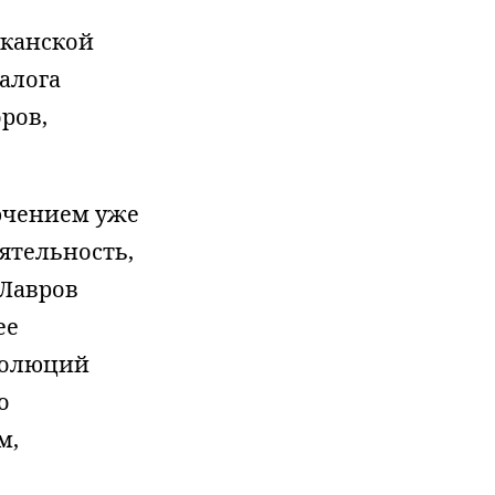
иканской
алога
ров,
лючением уже
ятельность,
 Лавров
ее
езолюций
о
м,