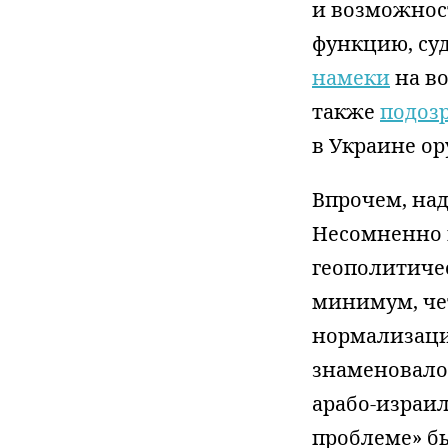
и возможнос
функцию, суд
намеки
на во
также
подоз
в Украине ор
Впрочем, на
Несомненно 
геополитиче
минимум, чет
нормализаци
знаменовало
арабо-израил
проблеме» б