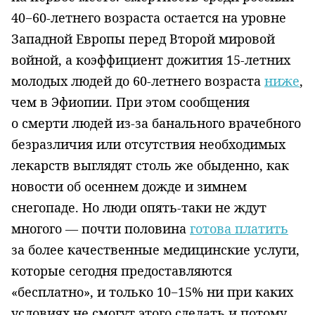
40−60-летнего возраста остается на уровне
Западной Европы перед Второй мировой
войной, а коэффициент дож­и­тия 15-летних
молодых людей до 60-летнего возраста
ниже
,
чем в Эфи­о­пии. При этом сообщения
о смерти людей из-за банального врачебного
безразличия или отсутствия необходимых
лекарств выглядят столь же обыденно, как
новости об осеннем дожде и зимнем
снегопаде. Но люди опять-таки не ждут
многого — почти полови­на
готова платить
за более качественные медицинские услуги,
которые се­годня предоставляются
«бесплатно», и только 10−15% ни при каких
условиях не смогут этого сделать и потому