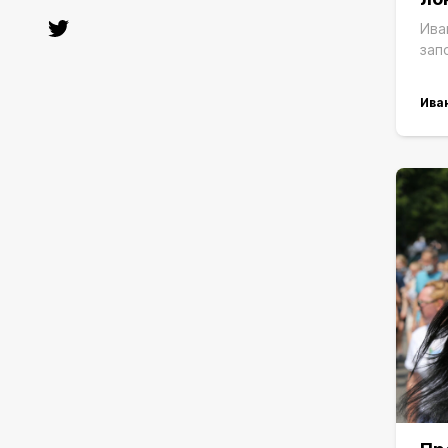
Ива
зап
Ива