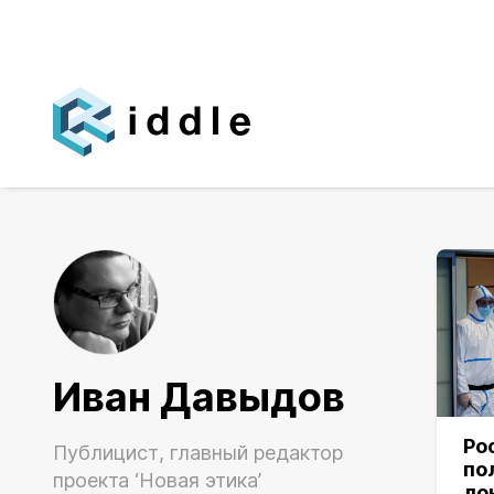
Иван Давыдов
Ро
Публицист, главный редактор
по
проекта ‘Новая этика’
ло