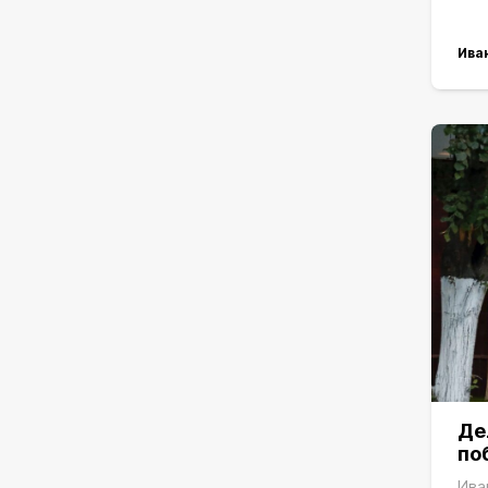
Ива
Де
по
Ива