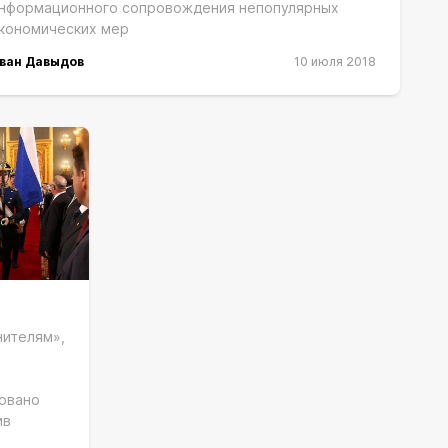
нформационного сопровождения непопулярных
кономических мер
ван Давыдов
10 июля 2018
нителям»,
,
овано
ив