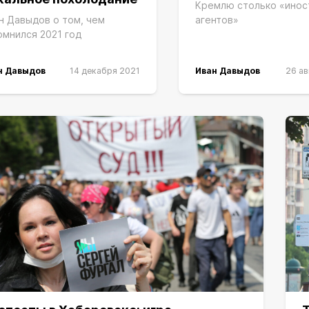
Кремлю столько «инос
н Давыдов о том, чем
агентов»
омнился 2021 год
н Давыдов
14 декабря 2021
Иван Давыдов
26 ав