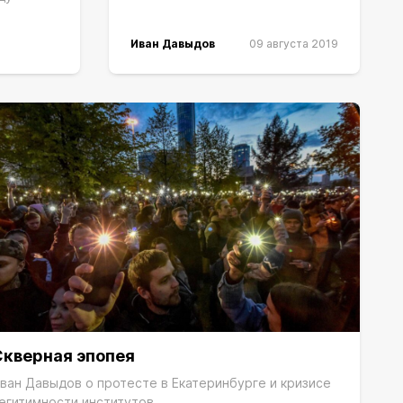
Иван Давыдов
09 августа 2019
Скверная эпопея
ван Давыдов о протесте в Екатеринбурге и кризисе
егитимности институтов