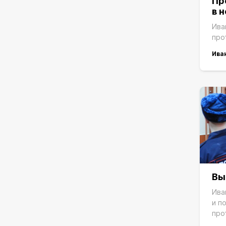
Пр
в 
Ива
про
Ива
Вы
Ива
и п
про