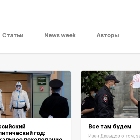
Статьи
News week
Авторы
ссийский
Все там будем
литический год:
Иван Давыдов о том, з
кальное похолодание