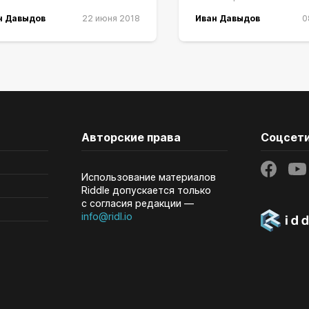
н Давыдов
22 июня 2018
Иван Давыдов
0
Авторские права
Соцсет
Использование материалов
Riddle допускается только
с согласия редакции —
info@ridl.io