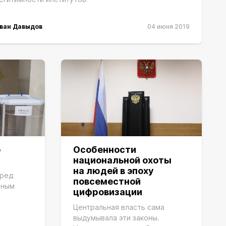
ван Давыдов
04 июня 2019
е
Особенности
национальной охоты
на людей в эпоху
еред
повсеместной
ьным
цифровизации
Центральная власть сама
выдумывала эти законы.