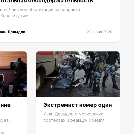
Тотальная бессодержательность
ван Давыдов об агитации за поправки
 Конституцию
ван Давыдов
22 июня 2020
ание
Экстремист номер один
Иван Давыдов о московских
рует,
протестах и реакции Кремля
ду