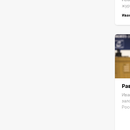
жур
Ива
Ра
Ива
зал
Рос