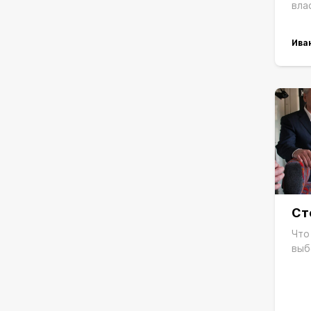
вла
Ива
Ст
Что
выб