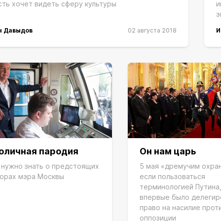
сть хочет видеть сферу культуры
и
э
н Давыдов
02 августа 2018
И
оличная пародия
Он нам царь
 нужно знать о предстоящих
5 мая «дремучим охра
орах мэра Москвы
если пользоваться
терминологией Путина
впервые было делегир
право на насилие прот
оппозиции