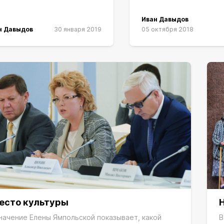
Иван Давыдов
н Давыдов
30 января 2019
05 октября 2018
есто культуры
начение Елены Ямпольской показывает, какой
В