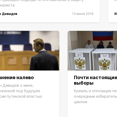
налиста
н Давыдов
13 июня 2019
И
внение налево
Почти настоящи
выборы
н Давыдов о мине,
оженной под будущее
Кремль и оппозиция п
сии путинской властью
очередным избирател
циклом