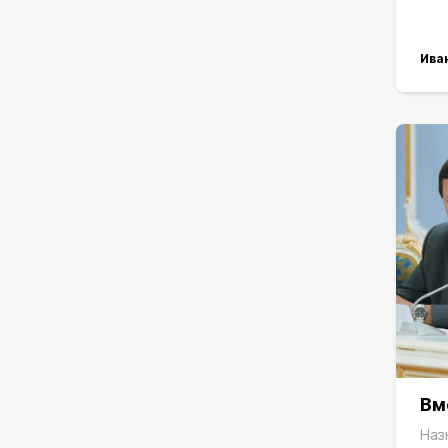
Ива
Вм
Наз