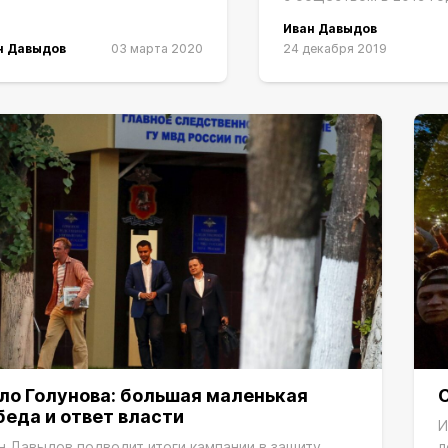
Иван Давыдов
н Давыдов
03 марта 2020
24 декабря 2019
ло Голунова: большая маленькая
беда и ответ власти
И
н Давыдов подводит итоги кампании в защиту
л