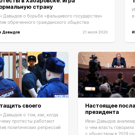
отесты в Хабаровске: игра
нормальную страну
И
н Давыдов о борьбе «фальшивого государства»
в
тив обреченного гражданского общества
н Давыдов
21 июля 2020
И
тащить своего
Настоящее посл
президента
н Давыдов о том, как, когда
очему протесты работают
Иван Давыдов анализи
тив политических репрессий
о чем власть говорила
с обществом в 2019 го