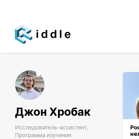
Джон Хробак
Исследователь-ассистент,
Ро
не
Программа изучения