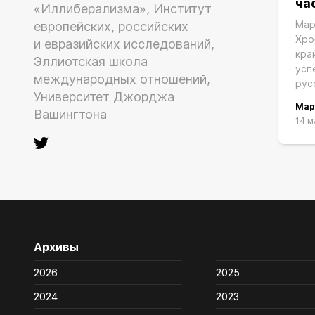
ча
«Иллиберализма», Институт
Мар
европейских, российских
Хро
и евразийских исследований,
кра
Эллиотская школа
усп
международных отношений,
рус
Университет Джорджа
Мар
Вашингтона
14 м
Архивы
2026
2025
2024
2023