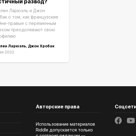
стичный развод?
лен Ларюэль и Джон
бак о том, как французские
йне-правые с переменным
ехом преодолевают свою
офилию
лен Ларюэль
,
Джон Хробак
ая 2022
Авторские права
Соцсет
Использование материалов
Riddle допускается только
с согласия редакции —